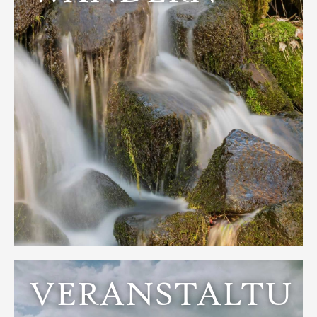
Entdecken
Ein- und Ausblicke.
Westerwald und Taunus bietet die Natur einmalige
Auf den Höhen links und rechts der Lahn in
VERANSTALTU