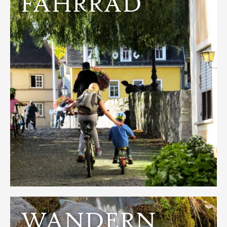
FAHRRAD
Entdecken
Pedale treten.
Auch entlang der Aar lässt sich entspannt in die
kombinierbar mit der Eisenbahn: Der Lahnradweg.
245 km von der Quelle bis zur Mündung,
WANDERN