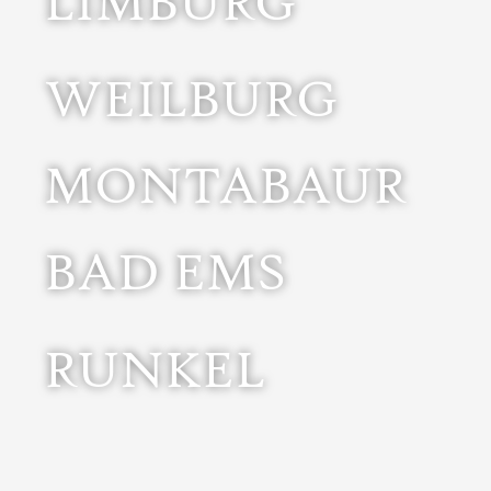
LIMBURG
Ein einmaliges Schloss hoch über der Lahn.
WEILBURG
Outletshopping und Kleinstadtflair.
MONTABAUR
Welterbestadt mit Thermenfreuden.
BAD EMS
die Entdeckung unserer neuen Heimat.
Zwei Burgen auf einen Streich. Hier begann für uns
RUNKEL
Köln – Frankfurt – Koblenz – Wiesbaden – Mainz.