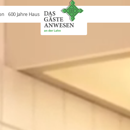
on
600 Jahre Haus Monreal
Anfahrt